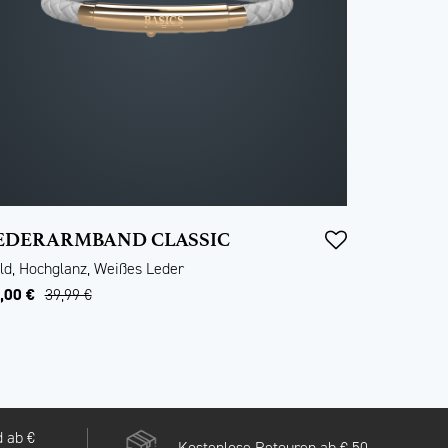
EDERARMBAND CLASSIC
ld, Hochglanz, Weißes Leder
,00 €
39,99 €
 ab €
Kostenlose Retouren ab € 50