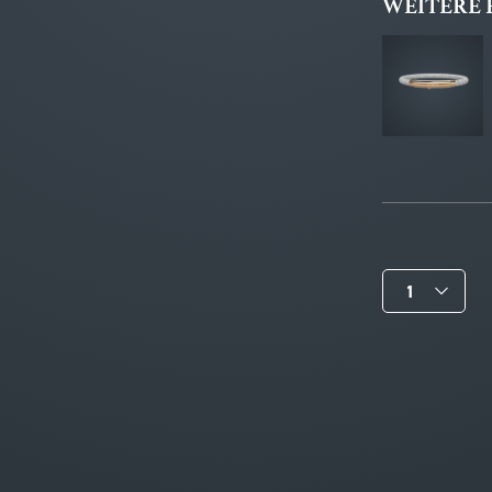
WEITERE 
1